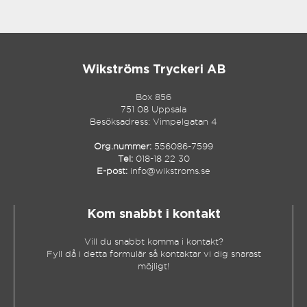
Wikströms Tryckeri AB
Box 856
751 08 Uppsala
Besöksadress: Vimpelgatan 4
Org.nummer:
556086-7599
Tel:
018-18 22 30
E-post:
info@wikstroms.se
Kom snabbt i kontakt
Vill du snabbt komma i kontakt?
Fyll då i detta formulär så kontaktar vi dig snarast
möjligt!