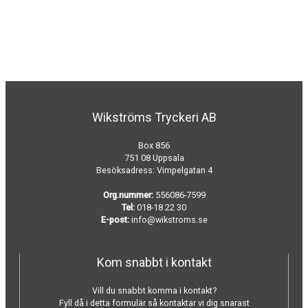
Wikströms Tryckeri AB
Box 856
751 08 Uppsala
Besöksadress: Vimpelgatan 4
Org.nummer:
556086-7599
Tel:
018-18 22 30
E-post:
info@wikstroms.se
Kom snabbt i kontakt
Vill du snabbt komma i kontakt?
Fyll då i detta formulär så kontaktar vi dig snarast